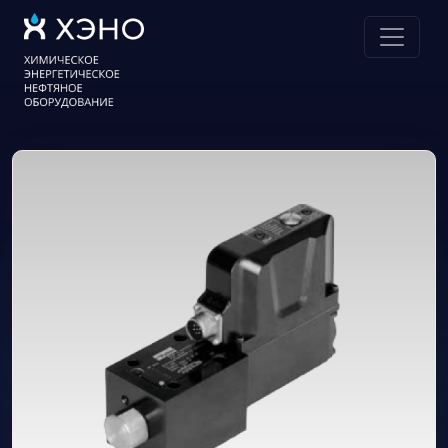
Главная
Продукция
Гидрораспределители
Parker
Пропорциональные распределители серии D1FP; D3FP