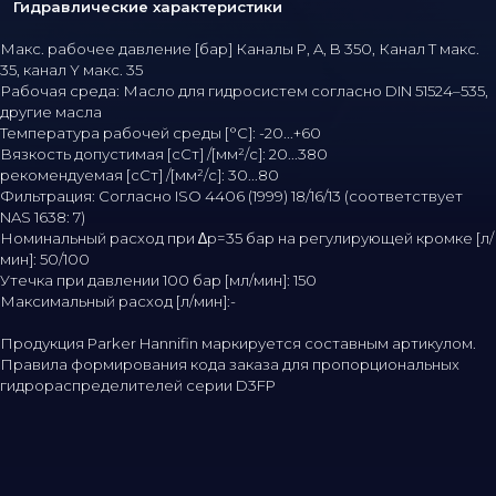
Гидравлические характеристики
Макс. рабочее давление [бар] Каналы P, A, B 350, Канал T макс.
35, канал Y макс. 35
Рабочая среда: Масло для гидросистем согласно DIN 51524–535,
другие масла
Температура рабочей среды [°C]: -20...+60
Вязкость допустимая [сСт] /[мм²/с]: 20...380
рекомендуемая [сСт] /[мм²/с]: 30...80
Фильтрация: Согласно ISO 4406 (1999) 18/16/13 (соответствует
NAS 1638: 7)
Номинальный расход при ∆p=35 бар на регулирующей кромке [л/
мин]: 50/100
Утечка при давлении 100 бар [мл/мин]: 150
Максимальный расход [л/мин]:-
Продукция Parker Hannifin маркируется составным артикулом.
Правила формирования кода заказа для пропорциональных
гидрораспределителей серии D3FP